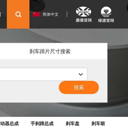
们
简体中文
English
Español
刹车蹄片尺寸搜索
русский
COMMERCAL VEHICLE BRAKE
PAD
（商用车刹车片）
制动器总成
手刹蹄总成
刹车盘
刹车鼓