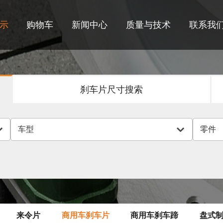
示
购物车
新闻中心
质量与技术
联系我
刹车片尺寸搜索
KE SHOE
DRUM BRAKE ASSEMBLY
BRAKE LINING
）
（鼓式制动器总成）
（来令片）
来令片
商用车刹车片
商用车刹车蹄
盘式